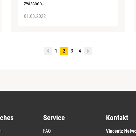
zwischen...
01.03.2022
1
2
3
4
iches
Service
Kontakt
m
FAQ
Vincentz Netw