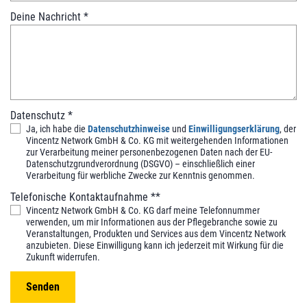
m
Deine Nachricht
*
m
u
n
i
t
y
Datenschutz
*
Ja, ich habe die
Datenschutzhinweise
und
Einwilligungserklärung
, der
Vincentz Network GmbH & Co. KG mit weitergehenden Informationen
zur Verarbeitung meiner personenbezogenen Daten nach der EU-
Datenschutzgrundverordnung (DSGVO) – einschließlich einer
Verarbeitung für werbliche Zwecke zur Kenntnis genommen.
Telefonische Kontaktaufnahme **
Vincentz Network GmbH & Co. KG darf meine Telefonnummer
verwenden, um mir Informationen aus der Pflegebranche sowie zu
Veranstaltungen, Produkten und Services aus dem Vincentz Network
anzubieten. Diese Einwilligung kann ich jederzeit mit Wirkung für die
Zukunft widerrufen.
Senden