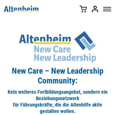
Z
u
m
I
n
h
a
l
t
s
p
r
New Care – New Leadership
i
n
Community:
g
e
Kein weiteres Fortbildungsangebot, sondern ein
n
Beziehungsnetzwerk
für Führungskräfte, die die Altenhilfe aktiv
gestalten wollen.