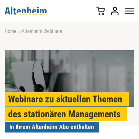
Z
u
m
I
n
Home
»
Altenheim Webinare
h
a
l
t
s
p
r
i
n
Webinare zu aktuellen Themen
g
e
des stationären Managements
n
In Ihrem Altenheim Abo enthalten