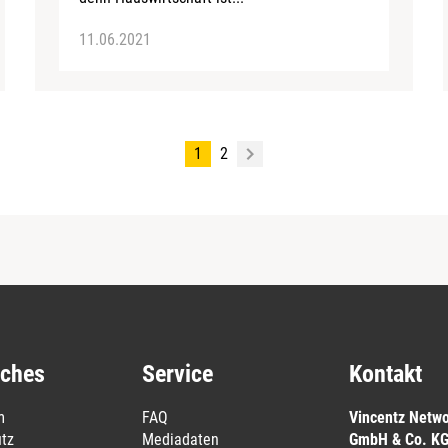
11.06.2021
1
2
iches
Service
Kontakt
m
FAQ
Vincentz Netw
tz
Mediadaten
GmbH & Co. K