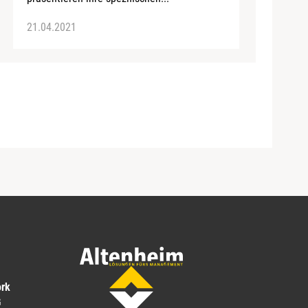
21.04.2021
ork
G