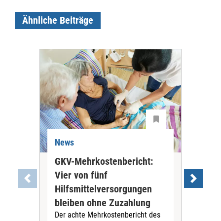
Ähnliche Beiträge
News
Ne
GKV-Mehrkostenbericht:
Pil
Vier von fünf
Imp
Hilfsmittelversorgungen
Ste
Die
bleiben ohne Zuzahlung
und 
Der achte Mehrkostenbericht des