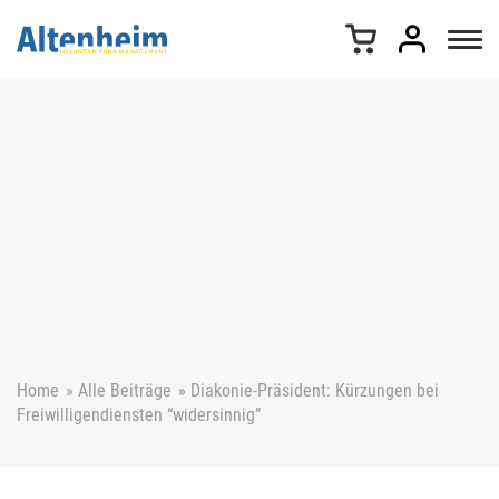
Z
u
m
I
n
h
a
l
t
s
p
r
i
n
g
e
Home
»
Alle Beiträge
»
Diakonie-Präsident: Kürzungen bei
n
Freiwilligendiensten “widersinnig”