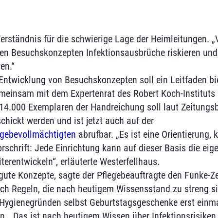
Verständnis für die schwierige Lage der Heimleitungen. „
nen Besuchskonzepten Infektionsausbrüche riskieren un
en.“
r Entwicklung von Besuchskonzepten soll ein Leitfaden bi
meinsam mit dem Expertenrat des Robert Koch-Instituts (
 14.000 Exemplaren der Handreichung soll laut Zeitungsbe
chickt werden und ist jetzt auch auf der
legebevollmächtigten
abrufbar. „Es ist eine Orientierung, 
rschrift: Jede Einrichtung kann auf dieser Basis die eig
erentwickeln“, erläuterte Westerfellhaus.
 gute Konzepte, sagte der Pflegebeauftragte den Funke-Ze
uch Regeln, die nach heutigem Wissensstand zu streng si
Hygienegründen selbst Geburtstagsgeschenke erst einmal
en. „Das ist nach heutigem Wissen über Infektionsrisiken