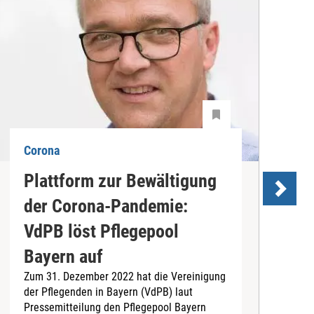
Corona
C
Plattform zur Bewältigung
I
der Corona-Pandemie:
VdPB löst Pflegepool
z
K
Bayern auf
I
Zum 31. Dezember 2022 hat die Vereinigung
U
der Pflegenden in Bayern (VdPB) laut
„
Pressemitteilung den Pflegepool Bayern
w