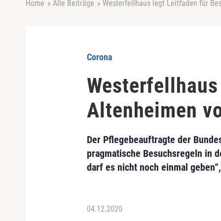
Home
»
Alle Beiträge
»
Westerfellhaus legt Leitfaden für Be
Corona
Westerfellhaus 
Altenheimen v
Der Pflegebeauftragte der Bundes
pragmatische Besuchsregeln in de
darf es nicht noch einmal geben
04.12.2020