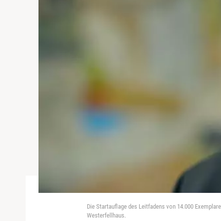
Die Startauflage des Leitfadens von 14.000 Exemplaren
Westerfellhaus.