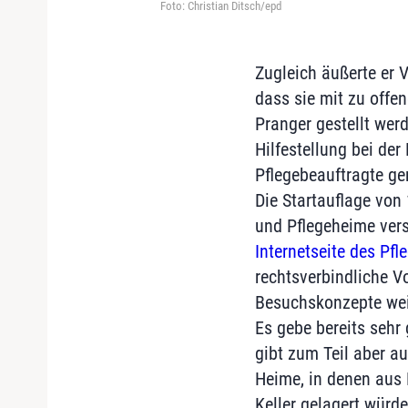
Foto: Christian Ditsch/epd
Zugleich äußerte er 
dass sie mit zu offe
Pranger gestellt werd
Hilfestellung bei de
Pflegebeauftragte ge
Die Startauflage von
und Pflegeheime vers
Internetseite des Pf
rechtsverbindliche Vo
Besuchskonzepte weit
Es gebe bereits sehr
gibt zum Teil aber a
Heime, in denen aus 
Keller gelagert würd