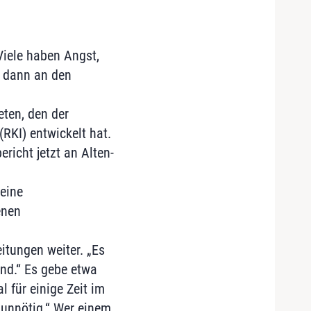
Viele haben Angst,
d dann an den
eten, den der
RKI) entwickelt hat.
richt jetzt an Alten-
keine
enen
itungen weiter. „Es
nd.“ Es gebe etwa
 für einige Zeit im
 unnötig.“ Wer einem