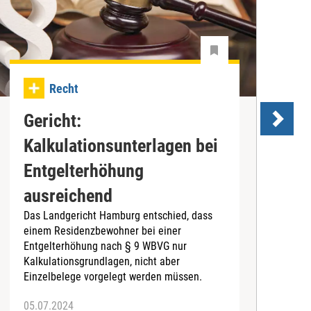
R
Recht
A
Gericht:
F
Kalkulationsunterlagen bei
A
Entgelterhöhung
a
A
ausreichend
t
Das Landgericht Hamburg entschied, dass
R
einem Residenzbewohner bei einer
F
Entgelterhöhung nach § 9 WBVG nur
Kalkulationsgrundlagen, nicht aber
Einzelbelege vorgelegt werden müssen.
05.07.2024
0