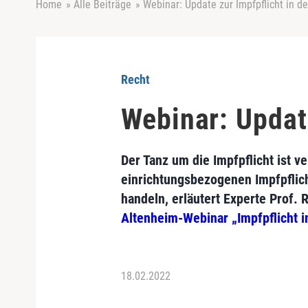
Home
»
Alle Beiträge
»
Webinar: Update zur Impfpflicht in de
Recht
Webinar: Update
Der Tanz um die Impfpflicht ist v
einrichtungsbezogenen Impfpflich
handeln, erläutert Experte Prof. 
Altenheim-Webinar „Impfpflicht in
18.02.2022