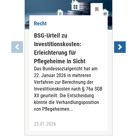
Recht
Rec
BSG-Urteil zu
BGH
Investitionskosten:
Ang
Erleichterung für
Be
Bei 
Pflegeheime in Sicht
Betr
Das Bundessozialgericht hat am
Men
22. Januar 2026 in mehreren
Fam
Verfahren zur Berechnung der
Vorr
Investitionskosten nach § 76a SGB
XII geurteilt. Die Entscheidung
könnte die Verhandlungsposition
von Pflegeheimen...
23.01.2026
09.