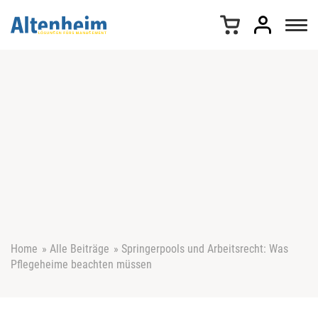
Z
u
m
I
n
h
a
l
t
s
p
r
i
n
g
e
Home
»
Alle Beiträge
»
Springerpools und Arbeitsrecht: Was
n
Pflegeheime beachten müssen