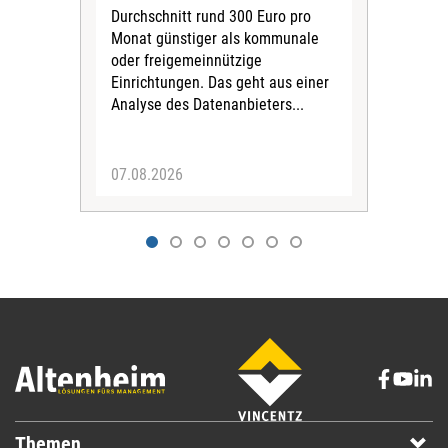
Durchschnitt rund 300 Euro pro
War
Monat günstiger als kommunale
part
oder freigemeinnützige
Wide
Einrichtungen. Das geht aus einer
und 
Analyse des Datenanbieters...
höh
eine
07.08.2026
07.
Themen