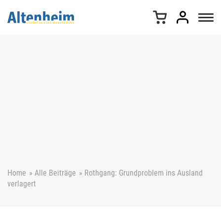
Z
u
m
I
n
h
a
l
t
s
p
r
i
n
g
e
Home
»
Alle Beiträge
»
Rothgang: Grundproblem ins Ausland
n
verlagert