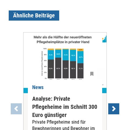
Ähnliche Beiträge
News
Ne
Analyse: Private
Pfl
Pflegeheime im Schnitt 300
Eig
Euro günstiger
Fin
Private Pflegeheime sind für
Der
Bewohnerinnen und Bewohner im
Ges