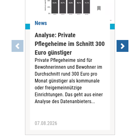
News
Ne
Analyse: Private
Pfl
Pflegeheime im Schnitt 300
Eig
Euro günstiger
Fin
Private Pflegeheime sind für
Der
Bewohnerinnen und Bewohner im
Ges
Durchschnitt rund 300 Euro pro
War
Monat günstiger als kommunale
part
oder freigemeinnützige
Wide
Einrichtungen. Das geht aus einer
und 
Analyse des Datenanbieters...
höh
eine
07.08.2026
07.