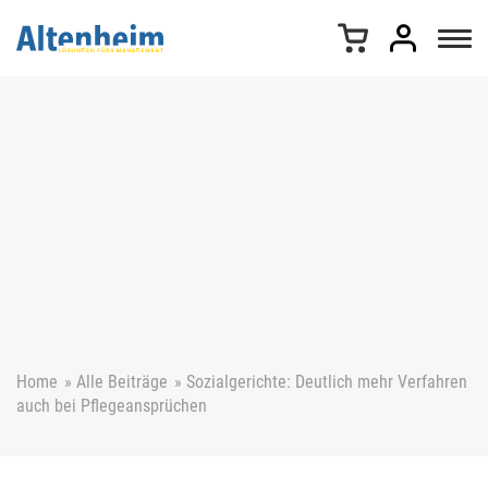
Z
u
m
I
n
h
a
l
t
s
p
r
i
n
g
e
Home
»
Alle Beiträge
»
Sozialgerichte: Deutlich mehr Verfahren
n
auch bei Pflegeansprüchen