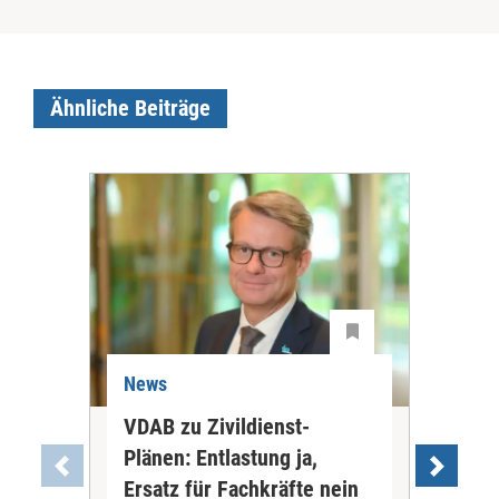
Ähnliche Beiträge
News
Ne
VDAB zu Zivildienst-
Soz
Plänen: Entlastung ja,
Nac
Ersatz für Fachkräfte nein
VS