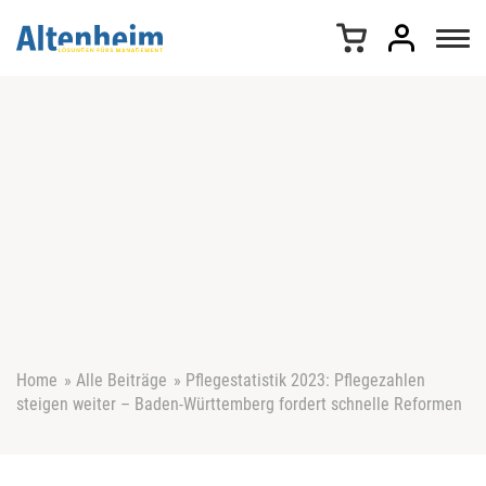
Z
u
m
I
n
h
a
l
t
s
p
r
i
n
g
e
Home
»
Alle Beiträge
»
Pflegestatistik 2023: Pflegezahlen
n
steigen weiter – Baden-Württemberg fordert schnelle Reformen