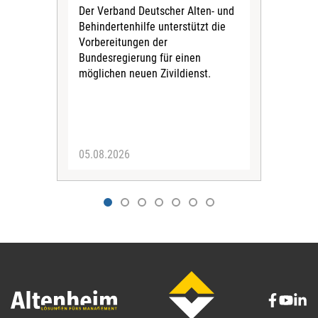
Der Verband Deutscher Alten- und
Der
Behindertenhilfe unterstützt die
verö
Vorbereitungen der
Nach
Bundesregierung für einen
posi
möglichen neuen Zivildienst.
Bla
Sozi
05.08.2026
05.