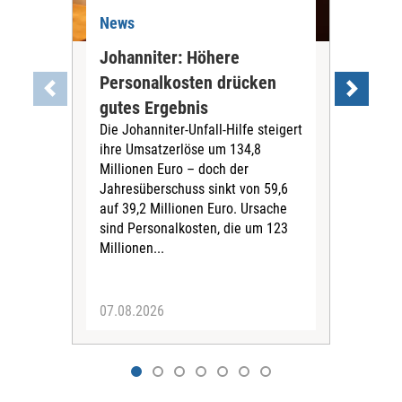
News
Ne
Johanniter: Höhere
Sac
Personalkosten drücken
vo
gutes Ergebnis
zwi
Die Johanniter-Unfall-Hilfe steigert
Fin
ihre Umsatzerlöse um 134,8
220.
Millionen Euro – doch der
stei
Jahresüberschuss sinkt von 59,6
wac
auf 39,2 Millionen Euro. Ursache
Die 
sind Personalkosten, die um 123
Wohl
Millionen...
pfle
der
07.08.2026
07.