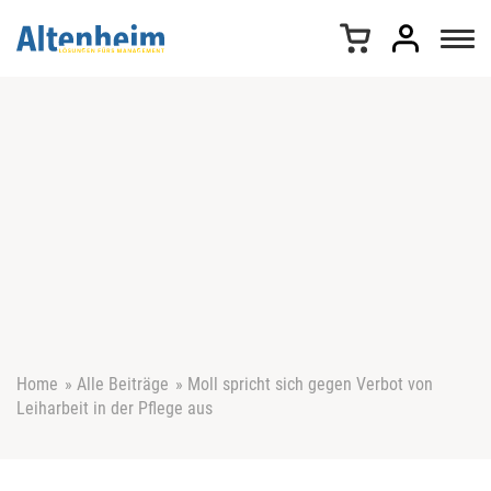
Z
u
m
I
n
h
a
l
t
s
p
r
i
n
g
e
Home
»
Alle Beiträge
»
Moll spricht sich gegen Verbot von
n
Leiharbeit in der Pflege aus