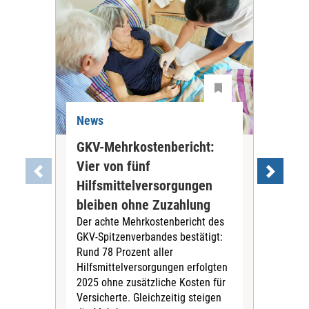
News
Ne
GKV-Mehrkostenbericht:
Pil
Vier von fünf
Imp
Hilfsmittelversorgungen
Ste
Die
bleiben ohne Zuzahlung
und 
Der achte Mehrkostenbericht des
Bra
GKV-Spitzenverbandes bestätigt:
zwei
Rund 78 Prozent aller
amb
Hilfsmittelversorgungen erfolgten
Pfl
2025 ohne zusätzliche Kosten für
Ehre
Versicherte. Gleichzeitig steigen