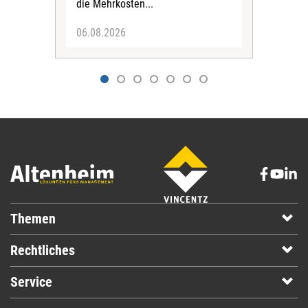
die Mehrkosten...
06.08.2026
06.
Themen
Rechtliches
Service