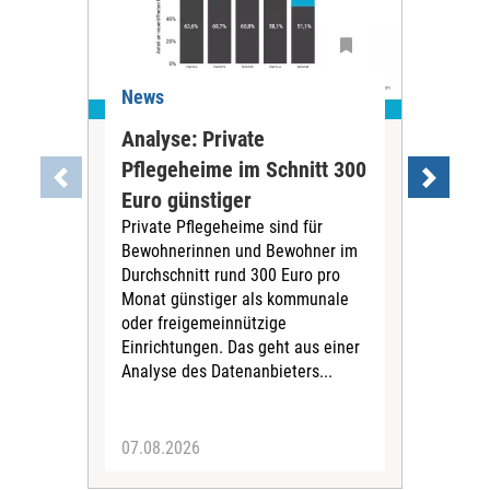
News
Ne
Analyse: Private
Pfl
Pflegeheime im Schnitt 300
Eig
Euro günstiger
Fin
Private Pflegeheime sind für
Der
Bewohnerinnen und Bewohner im
Ges
Durchschnitt rund 300 Euro pro
War
Monat günstiger als kommunale
part
oder freigemeinnützige
Wide
Einrichtungen. Das geht aus einer
und 
Analyse des Datenanbieters...
höh
eine
07.08.2026
07.