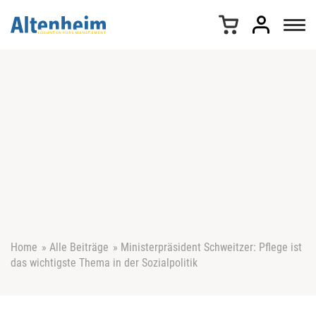
Z
u
m
I
n
h
a
l
t
s
p
r
i
n
g
e
Home
»
Alle Beiträge
»
Ministerpräsident Schweitzer: Pflege ist
n
das wichtigste Thema in der Sozialpolitik