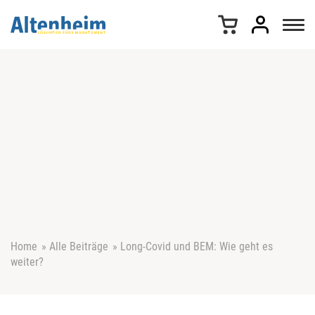
Z
u
m
I
n
h
a
l
t
s
p
r
i
n
g
e
Home
»
Alle Beiträge
»
Long-Covid und BEM: Wie geht es
n
weiter?