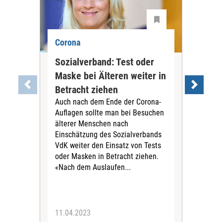
Corona
Cor
Sozialverband: Test oder
Ärz
Maske bei Älteren weiter in
Mas
Betracht ziehen
Ge
Auch nach dem Ende der Corona-
abs
Auflagen sollte man bei Besuchen
Der 
älterer Menschen nach
Bun
Einschätzung des Sozialverbands
Rein
VdK weiter den Einsatz von Tests
der 
oder Masken in Betracht ziehen.
Ges
«Nach dem Auslaufen...
Tra
Prax
11.04.2023
17.