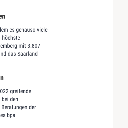
en
dem es genauso viele
s höchste
temberg mit 3.807
 und das Saarland
en
2022 greifende
 bei den
n Beratungen der
des bpa