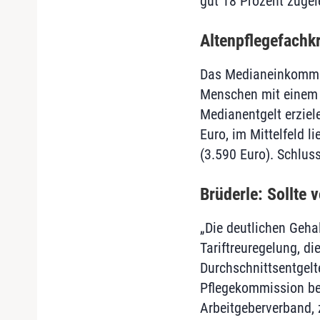
gut 18 Prozent zugel
Altenpflegefachk
Das Medianeinkommen
Menschen mit einem 
Medianentgelt erziel
Euro, im Mittelfeld 
(3.590 Euro). Schluss
Brüderle: Sollte
„Die deutlichen Geha
Tariftreuregelung, d
Durchschnittsentgelt
Pflegekommission ber
Arbeitgeberverband, 