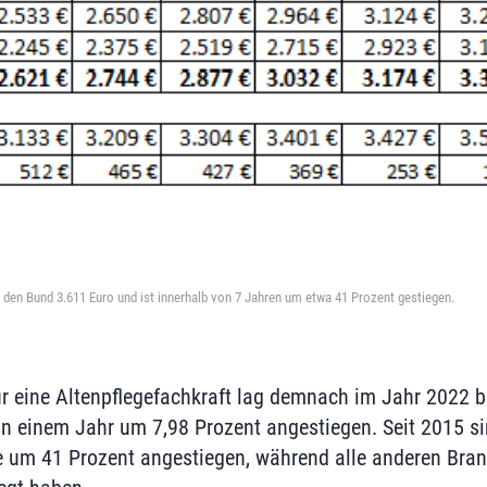
r den Bund 3.611 Euro und ist innerhalb von 7 Jahren um etwa 41 Prozent gestiegen.
r eine Altenpflegefachkraft lag demnach im Jahr 2022 b
in einem Jahr um 7,98 Prozent angestiegen. Seit 2015 si
e um 41 Prozent angestiegen, während alle anderen Bran