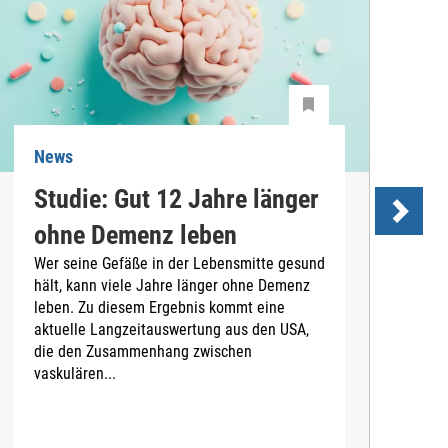
News
N
Studie: Gut 12 Jahre länger
ohne Demenz leben
Wer seine Gefäße in der Lebensmitte gesund
hält, kann viele Jahre länger ohne Demenz
D
leben. Zu diesem Ergebnis kommt eine
U
aktuelle Langzeitauswertung aus den USA,
d
die den Zusammenhang zwischen
a
vaskulären...
P