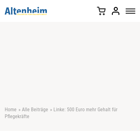
Z
u
m
I
n
h
a
l
t
s
p
r
i
n
g
e
Home
»
Alle Beiträge
»
Linke: 500 Euro mehr Gehalt für
n
Pflegekräfte