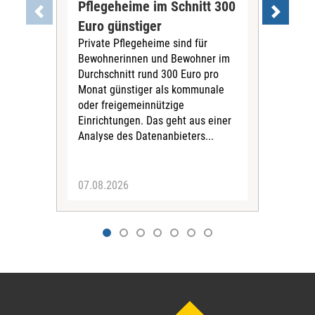
Pflegeheime im Schnitt 300
Eig
Euro günstiger
Fin
Private Pflegeheime sind für
Der
Bewohnerinnen und Bewohner im
Ges
Durchschnitt rund 300 Euro pro
War
Monat günstiger als kommunale
part
oder freigemeinnützige
Wide
Einrichtungen. Das geht aus einer
und 
Analyse des Datenanbieters...
höh
eine
07.08.2026
07.