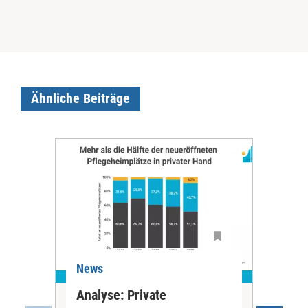
Ähnliche Beiträge
News
Ne
Analyse: Private
Pfl