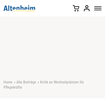
Z
u
m
I
n
h
a
l
t
s
p
r
i
n
g
e
Home
»
Alle Beiträge
»
Kritik an Wechselprämien für
n
Pflegekräfte