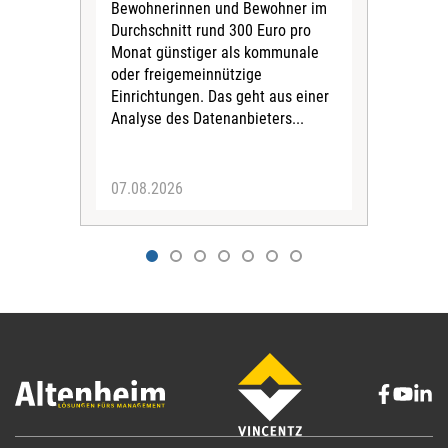
Bewohnerinnen und Bewohner im
Ges
Durchschnitt rund 300 Euro pro
War
Monat günstiger als kommunale
part
oder freigemeinnützige
Wide
Einrichtungen. Das geht aus einer
und 
Analyse des Datenanbieters...
höh
eine
07.08.2026
07.