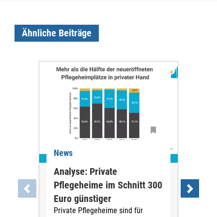
Ähnliche Beiträge
News
Ne
Analyse: Private
Pfl
Pflegeheime im Schnitt 300
Eig
Euro günstiger
Fin
Private Pflegeheime sind für
Der