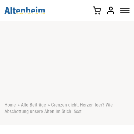
Z
u
m
I
n
h
a
l
t
s
p
r
i
n
g
e
Home
»
Alle Beiträge
»
Grenzen dicht, Herzen leer? Wie
n
Abschottung unsere Alten im Stich lässt