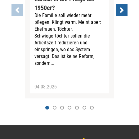
1950er?
der
Die Familie soll wieder mehr
Org
pflegen. Klingt warm. Meint aber:
ka
Ehefrauen, Töchter,
Mita
Schwiegertöchter sollen die
jema
Arbeitszeit reduzieren und
Ger
einspringen, wo das System
ents
versagt. Das ist keine Reform,
Spit
sondern...
Zuku
besc
04.08.2026
21.