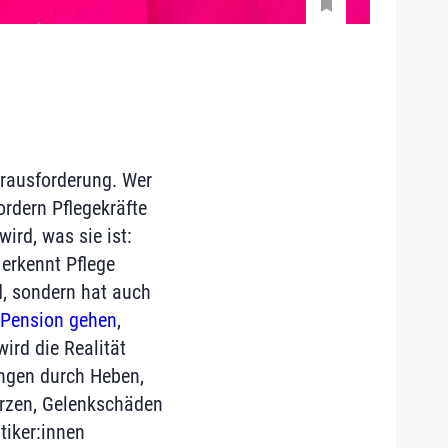
erausforderung. Wer
ordern Pflegekräfte
ird, was sie ist:
 erkennt Pflege
d, sondern hat auch
n Pension gehen
,
ird die Realität
ungen durch Heben,
erzen, Gelenkschäden
tiker:innen