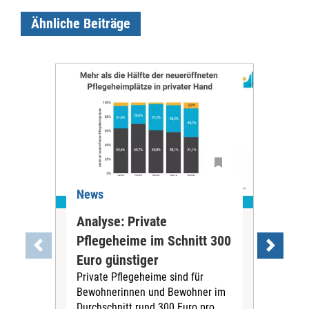
Ähnliche Beiträge
News
Ne
Analyse: Private
Pfl
Pflegeheime im Schnitt 300
Eig
Euro günstiger
Fin
Private Pflegeheime sind für
Der
Bewohnerinnen und Bewohner im
Ges
Durchschnitt rund 300 Euro pro
War