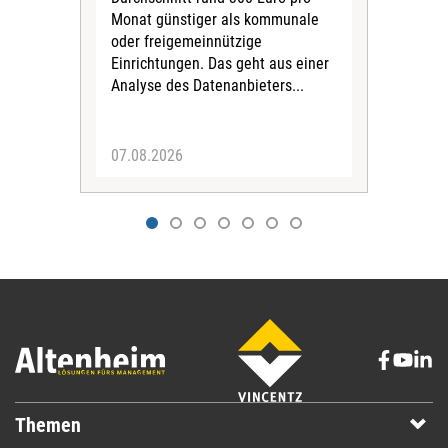
Monat günstiger als kommunale
part
oder freigemeinnützige
Wide
Einrichtungen. Das geht aus einer
und 
Analyse des Datenanbieters...
höh
eine
07.08.2026
07.
Themen