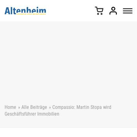
Z
u
m
I
n
h
a
l
t
s
p
r
i
n
g
e
Home
»
Alle Beiträge
»
Compassio: Martin Stopa wird
n
Geschäftsführer Immobilien