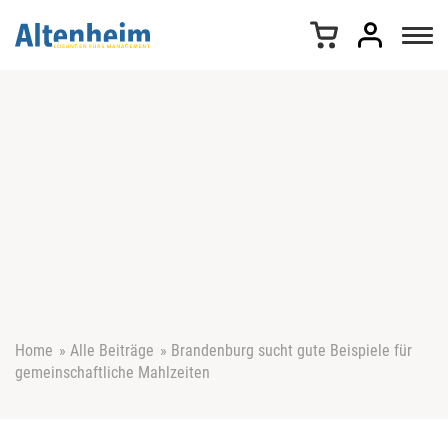
Z
u
m
I
n
h
a
l
t
s
p
r
i
n
g
e
Home
»
Alle Beiträge
»
Brandenburg sucht gute Beispiele für
n
gemeinschaftliche Mahlzeiten