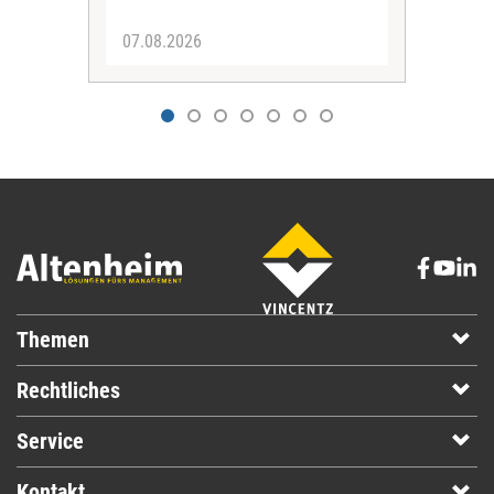
07.08.2026
07.
Themen
Rechtliches
Service
Kontakt