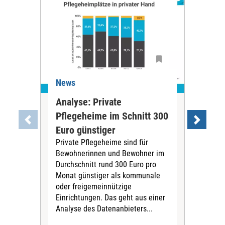
News
Ne
Analyse: Private
Pfl
Pflegeheime im Schnitt 300
Eig
Euro günstiger
Fin
Private Pflegeheime sind für
Der
Bewohnerinnen und Bewohner im
Ges
Durchschnitt rund 300 Euro pro
War
Monat günstiger als kommunale
part
oder freigemeinnützige
Wide
Einrichtungen. Das geht aus einer
und 
Analyse des Datenanbieters...
höh
eine