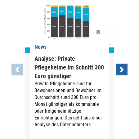
News
Ne
Analyse: Private
Pfl
Pflegeheime im Schnitt 300
Eig
Euro günstiger
Fin
Private Pflegeheime sind für
Der
Bewohnerinnen und Bewohner im
Ges
Durchschnitt rund 300 Euro pro
War
Monat günstiger als kommunale
part
oder freigemeinnützige
Wide
Einrichtungen. Das geht aus einer
und 
Analyse des Datenanbieters...
höh
eine