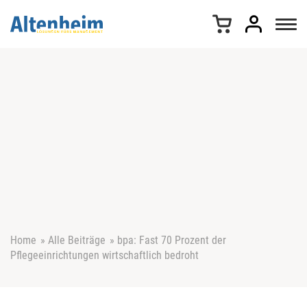
Z
u
m
I
n
h
a
l
t
s
p
r
i
n
g
e
Home
»
Alle Beiträge
»
bpa: Fast 70 Prozent der
n
Pflegeeinrichtungen wirtschaftlich bedroht