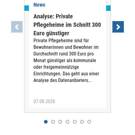
News
Ne
Analyse: Private
Pfl
Pflegeheime im Schnitt 300
Eig
Euro günstiger
Fin
Private Pflegeheime sind für
Der
Bewohnerinnen und Bewohner im
Ges
Durchschnitt rund 300 Euro pro
War
Monat günstiger als kommunale
part
oder freigemeinnützige
Wide
Einrichtungen. Das geht aus einer
und 
Analyse des Datenanbieters...
höh
eine
07.08.2026
07.