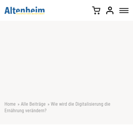
Z
u
m
I
n
h
a
l
t
s
p
r
i
n
g
e
Home
»
Alle Beiträge
»
Wie wird die Digitalisierung die
n
Ernährung verändern?