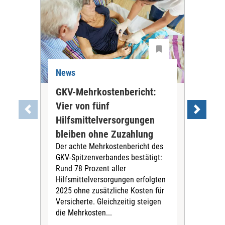
News
Ne
GKV-Mehrkostenbericht:
Pil
Vier von fünf
Imp
Hilfsmittelversorgungen
Ste
Die
bleiben ohne Zuzahlung
und 
Der achte Mehrkostenbericht des
Bra
GKV-Spitzenverbandes bestätigt:
zwei
Rund 78 Prozent aller
amb
Hilfsmittelversorgungen erfolgten
Pfl
2025 ohne zusätzliche Kosten für
Ehre
Versicherte. Gleichzeitig steigen
die Mehrkosten...