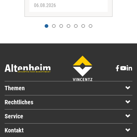
06.08.2026
06.
Themen
Rechtliches
Service
Kontakt