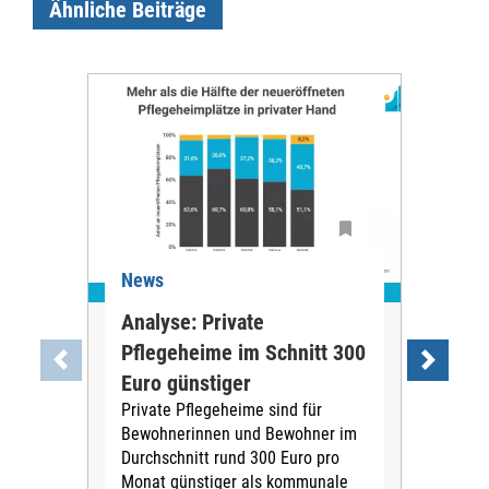
Ähnliche Beiträge
News
Ne
Analyse: Private
Pfl
Pflegeheime im Schnitt 300
Eig
Euro günstiger
Fin
Private Pflegeheime sind für
Der
Bewohnerinnen und Bewohner im
Ges
Durchschnitt rund 300 Euro pro
War
Monat günstiger als kommunale
part