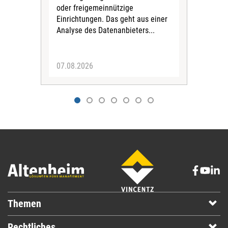
oder freigemeinnützige
Wide
Einrichtungen. Das geht aus einer
und 
Analyse des Datenanbieters...
höh
eine
07.08.2026
07.
Themen
Rechtliches