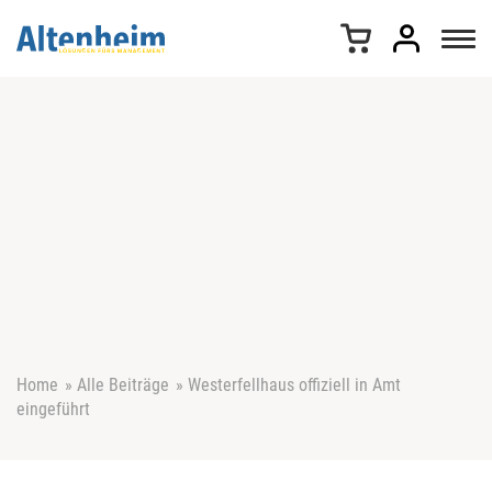
Z
u
m
I
n
h
a
l
t
s
p
r
i
n
g
e
Home
»
Alle Beiträge
»
Westerfellhaus offiziell in Amt
n
eingeführt