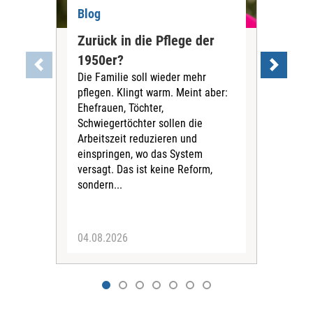
Blog
Blo
Zurück in die Pflege der
Was
1950er?
der
Die Familie soll wieder mehr
Org
pflegen. Klingt warm. Meint aber:
ka
Ehefrauen, Töchter,
Mita
Schwiegertöchter sollen die
jema
Arbeitszeit reduzieren und
Ger
einspringen, wo das System
ents
versagt. Das ist keine Reform,
Spit
sondern...
Zuku
besc
04.08.2026
21.