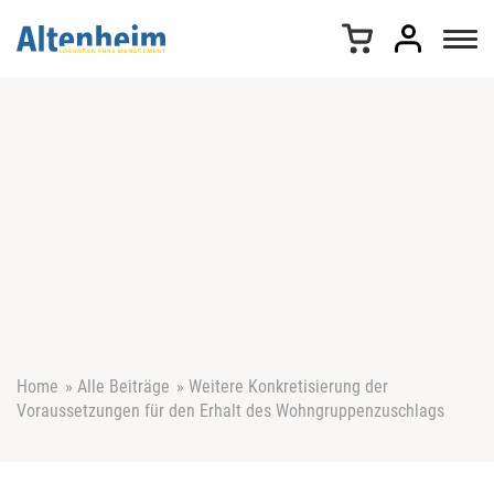
Z
u
m
I
n
h
a
l
t
s
p
r
i
n
g
e
Home
»
Alle Beiträge
»
Weitere Konkretisierung der
n
Voraussetzungen für den Erhalt des Wohngruppenzuschlags