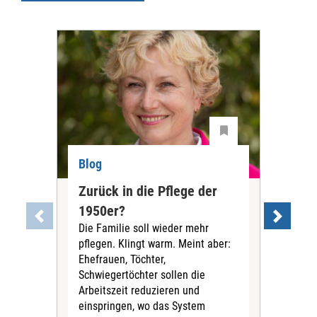
Blog
Blo
Zurück in die Pflege der
Was
1950er?
der
Die Familie soll wieder mehr
Org
pflegen. Klingt warm. Meint aber:
ka
Ehefrauen, Töchter,
Mita
Schwiegertöchter sollen die
jema
Arbeitszeit reduzieren und
Ger
einspringen, wo das System
ents