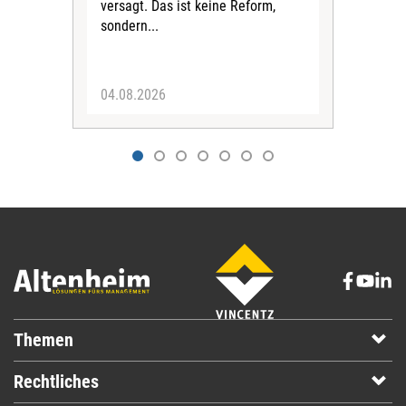
versagt. Das ist keine Reform,
Spit
sondern...
Zuku
besc
04.08.2026
21.
Themen
Rechtliches