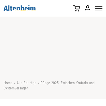
Z
u
m
I
n
h
a
l
t
s
p
r
i
n
g
e
Home
»
Alle Beiträge
»
Pflege 2025: Zwischen Kraftakt und
n
Systemversagen