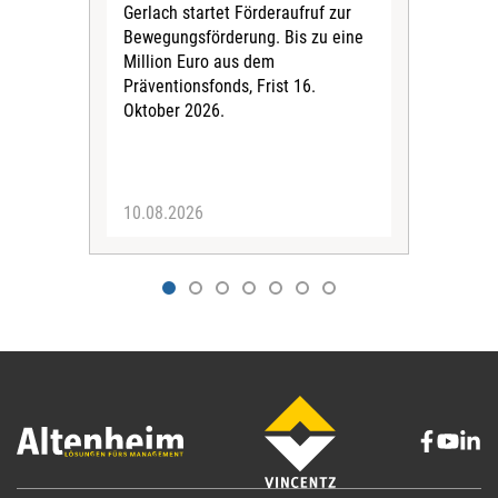
Gerlach startet Förderaufruf zur
Bew
Bewegungsförderung. Bis zu eine
Durc
Million Euro aus dem
Mon
Präventionsfonds, Frist 16.
ode
Oktober 2026.
Einr
Anal
10.08.2026
07.