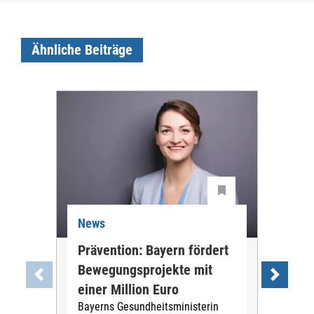
Ähnliche Beiträge
News
Ne
Prävention: Bayern fördert
Ana
Bewegungsprojekte mit
Pfl
einer Million Euro
Eur
Bayerns Gesundheitsministerin
Priv