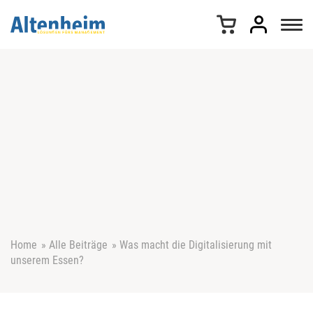
Z
u
m
I
n
h
a
l
t
s
p
r
i
n
g
e
Home
»
Alle Beiträge
»
Was macht die Digitalisierung mit
n
unserem Essen?