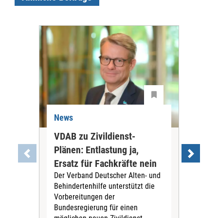
News
Ne
VDAB zu Zivildienst-
Soz
Plänen: Entlastung ja,
Nac
Ersatz für Fachkräfte nein
VS
Der Verband Deutscher Alten- und
Der
Behindertenhilfe unterstützt die
verö
Vorbereitungen der
Nach
Bundesregierung für einen
posi