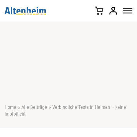
Z
u
m
I
n
h
a
l
t
s
p
r
i
n
g
e
Home
»
Alle Beiträge
»
Verbindliche Tests in Heimen – keine
n
Impfpflicht