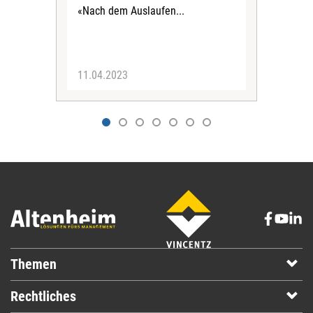
«Nach dem Auslaufen...
Tra
Prax
11.04.2023
17.
Themen
Rechtliches