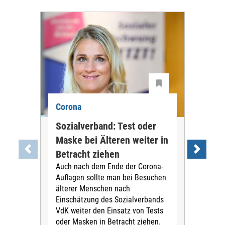
Corona
Cor
Sozialverband: Test oder
Ärz
Maske bei Älteren weiter in
Mas
Betracht ziehen
Ge
Auch nach dem Ende der Corona-
abs
Auflagen sollte man bei Besuchen
Der 
älterer Menschen nach
Bun
Einschätzung des Sozialverbands
Rein
VdK weiter den Einsatz von Tests
der 
oder Masken in Betracht ziehen.
Ges