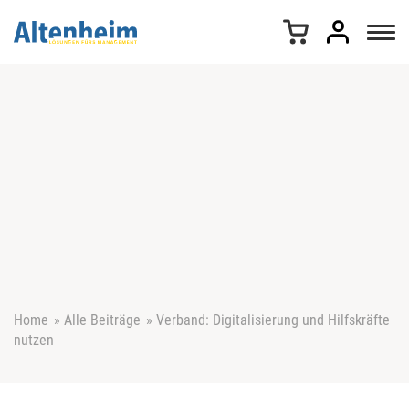
Z
u
m
I
n
h
a
l
t
s
p
r
i
n
g
e
Home
»
Alle Beiträge
»
Verband: Digitalisierung und Hilfskräfte
n
nutzen