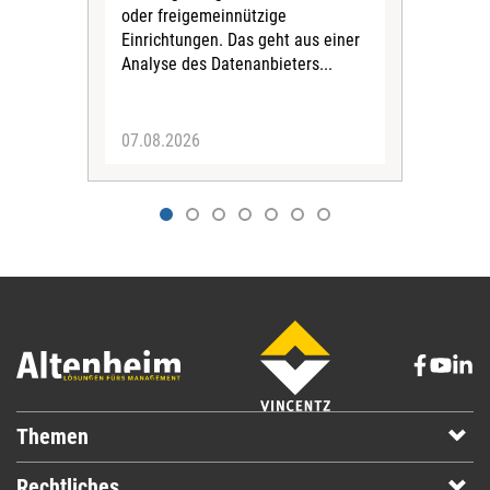
oder freigemeinnützige
Wide
Einrichtungen. Das geht aus einer
und 
Analyse des Datenanbieters...
höh
eine
07.08.2026
07.
Themen
Rechtliches