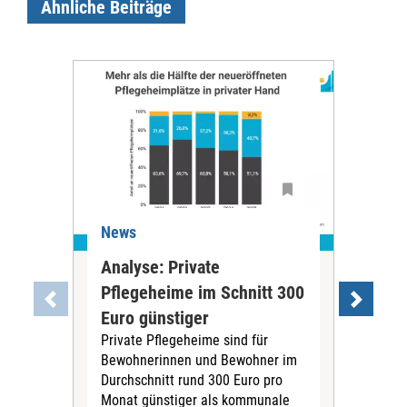
Ähnliche Beiträge
News
Ne
Analyse: Private
Pfl
Pflegeheime im Schnitt 300
Eig
Euro günstiger
Fin
Private Pflegeheime sind für
Der
Bewohnerinnen und Bewohner im
Ges
Durchschnitt rund 300 Euro pro
War
Monat günstiger als kommunale
part