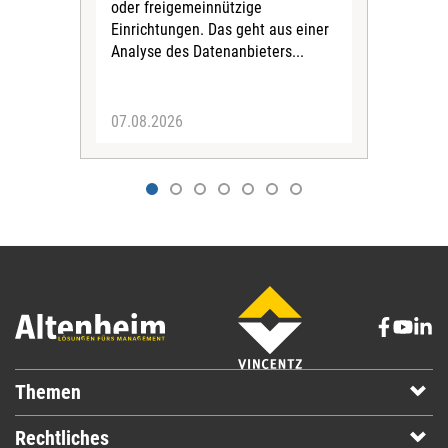
oder freigemeinnützige
Wide
Einrichtungen. Das geht aus einer
und 
Analyse des Datenanbieters...
höh
eine
07.08.2026
07.
Themen
Rechtliches