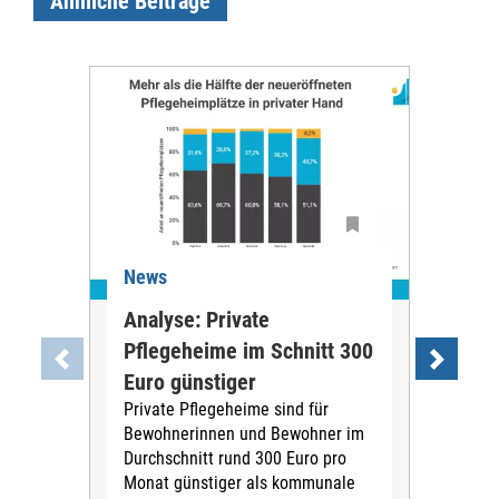
Ähnliche Beiträge
News
Ne
Analyse: Private
Pfl
Pflegeheime im Schnitt 300
Eig
Euro günstiger
Fin
Private Pflegeheime sind für
Der
Bewohnerinnen und Bewohner im
Ges
Durchschnitt rund 300 Euro pro
War
Monat günstiger als kommunale
part