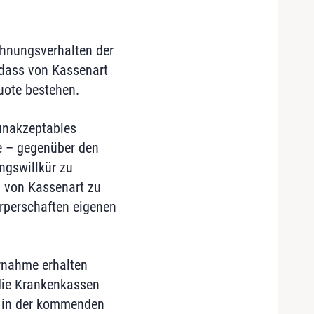
ehnungsverhalten der
 dass von Kassenart
uote bestehen.
 unakzeptables
e – gegenüber den
ngswillkür zu
n von Kassenart zu
örperschaften eigenen
ernahme erhalten
die Krankenkassen
f, in der kommenden