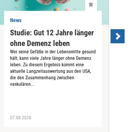
News
N
Studie: Gut 12 Jahre länger
ohne Demenz leben
Wer seine Gefäße in der Lebensmitte gesund
hält, kann viele Jahre länger ohne Demenz
D
leben. Zu diesem Ergebnis kommt eine
U
aktuelle Langzeitauswertung aus den USA,
d
die den Zusammenhang zwischen
a
vaskulären...
P
07.08.2026
0