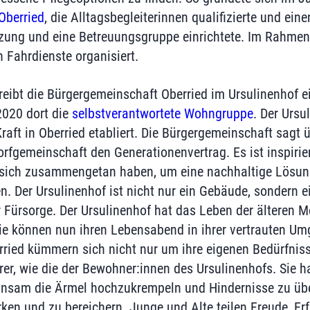
Oberried
, die Alltagsbegleiterinnen qualifizierte und eine
zung und eine Betreuungsgruppe einrichtete. Im Rahmen
 Fahrdienste organisiert.
reibt die Bürgergemeinschaft Oberried im Ursulinenhof 
2020 dort die
selbstverantwortete Wohngruppe
. Der Ursu
raft in Oberried etabliert. Die Bürgergemeinschaft sagt ü
rfgemeinschaft den Generationenvertrag. Es ist inspirie
sich zusammengetan haben, um eine nachhaltige Lösung 
. Der Ursulinenhof ist nicht nur ein Gebäude, sondern e
 Fürsorge. Der Ursulinenhof hat das Leben der älteren M
 Sie können nun ihren Lebensabend in ihrer vertrauten U
ried kümmern sich nicht nur um ihre eigenen Bedürfnis
rer, wie die der Bewohner:innen des Ursulinenhofs. Sie h
einsam die Ärmel hochzukrempeln und Hindernisse zu üb
ken und zu bereichern. Junge und Alte teilen Freude, E