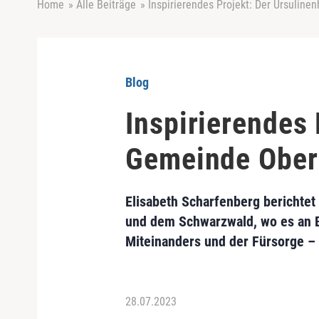
Home
»
Alle Beiträge
»
Inspirierendes Projekt: Der Ursuline
Blog
Inspirierendes 
Gemeinde Ober
Elisabeth Scharfenberg berichtet
und dem Schwarzwald, wo es an Be
Miteinanders und der Fürsorge – 
28.07.2023