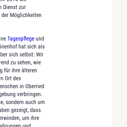
n Dienst zur
 der Möglichkeiten
eine
Tagespflege
und
linenhof hat sich als
ber sich selbst: Wir
rend zu sehen, wie
für ihre älteren
in Ort des
enschen in Oberried
mgebung verbringen.
se, sondern auch um
aben gezeigt, dass
erwinden, um ihre
rfahrungen und