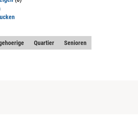
n
rucken
gehoerige
Quartier
Senioren