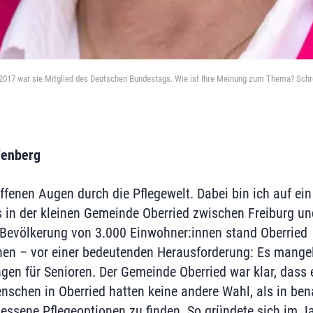
 - 2017 war sie Mitglied des Deutschen Bundestags. Wie ist Ihre Meinung zum Thema? Sch
fenberg
ffenen Augen durch die Pflegewelt. Dabei bin ich auf e
s in der kleinen Gemeinde Oberried zwischen Freiburg 
er Bevölkerung von 3.000 Einwohner:innen stand Oberried
en – vor einer bedeutenden Herausforderung: Es mangel
gen für Senioren. Der Gemeinde Oberried war klar, dass
nschen in Oberried hatten keine andere Wahl, als in b
ssene Pflegeoptionen zu finden. So gründete sich im J