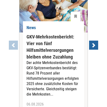
News
Ne
GKV-Mehrkostenbericht:
Pil
Vier von fünf
Imp
Hilfsmittelversorgungen
Ste
Die
bleiben ohne Zuzahlung
und 
Der achte Mehrkostenbericht des
Bra
GKV-Spitzenverbandes bestätigt:
zwei
Rund 78 Prozent aller
amb
Hilfsmittelversorgungen erfolgten
Pfl
2025 ohne zusätzliche Kosten für
Ehre
Versicherte. Gleichzeitig steigen
die Mehrkosten...
06.08.2026
06.