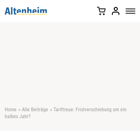
Z
u
m
I
n
h
a
l
t
s
p
r
i
n
g
e
Home
»
Alle Beiträge
»
Tariftreue: Fristverschiebung um ein
n
halbes Jahr?