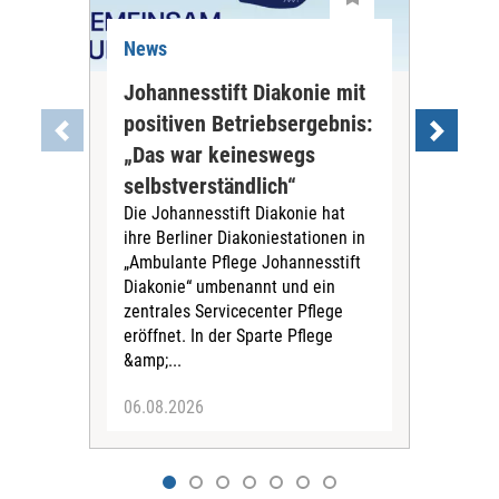
News
Ne
Johannesstift Diakonie mit
Auc
positiven Betriebsergebnis:
sta
„Das war keineswegs
PN
Die 
selbstverständlich“
Pet
Die Johannesstift Diakonie hat
Pfl
ihre Berliner Diakoniestationen in
der 
„Ambulante Pflege Johannesstift
Nac
Diakonie“ umbenannt und ein
Woh
zentrales Servicecenter Pflege
Gese
eröffnet. In der Sparte Pflege
Ange
&amp;...
06.08.2026
06.