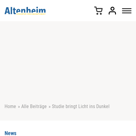
Z
u
m
I
n
h
a
l
t
s
p
r
i
n
g
e
Home
»
Alle Beiträge
»
Studie bringt Licht ins Dunkel
n
News