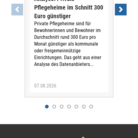
Pflegeheime im Schnitt 300
Eig
Euro günstiger
Fin
Private Pflegeheime sind für
Der
Bewohnerinnen und Bewohner im
Ges
Durchschnitt rund 300 Euro pro
War
Monat günstiger als kommunale
part
oder freigemeinnützige
Wide
Einrichtungen. Das geht aus einer
und 
Analyse des Datenanbieters...
höh
eine
07.08.2026
07.