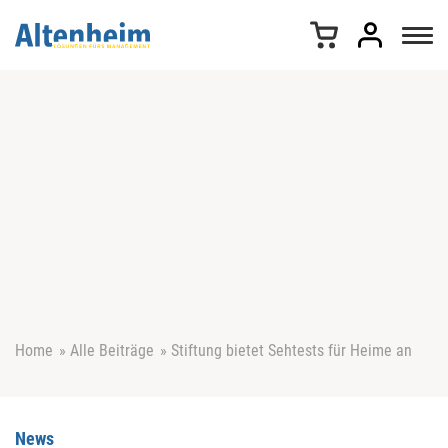
Z
u
m
I
n
h
a
l
t
s
p
r
i
n
g
e
Home
»
Alle Beiträge
»
Stiftung bietet Sehtests für Heime an
n
News