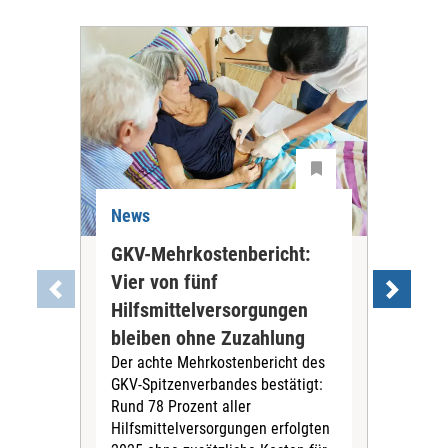
News
Ne
GKV-Mehrkostenbericht:
Pil
Vier von fünf
Imp
Hilfsmittelversorgungen
Ste
Die
bleiben ohne Zuzahlung
und 
Der achte Mehrkostenbericht des
Bra
GKV-Spitzenverbandes bestätigt:
zwei
Rund 78 Prozent aller
amb
Hilfsmittelversorgungen erfolgten
Pfl