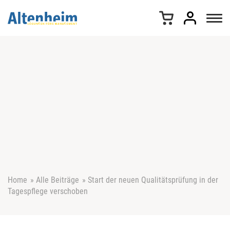
Z
u
m
I
n
h
a
l
t
s
p
r
i
n
g
e
Home
»
Alle Beiträge
»
Start der neuen Qualitätsprüfung in der
n
Tagespflege verschoben