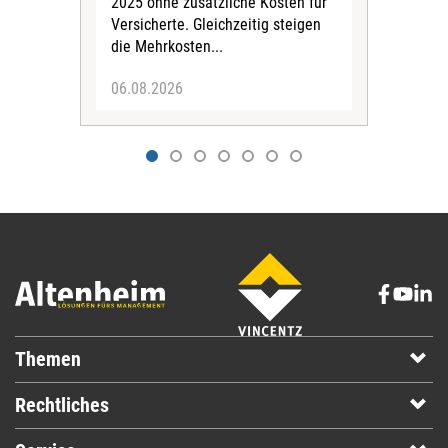
2025 ohne zusätzliche Kosten für
Ehre
Versicherte. Gleichzeitig steigen
die Mehrkosten...
06.08.2026
06.
Themen
Rechtliches