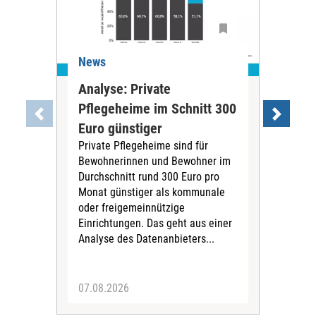
News
Ne
Analyse: Private
Pfl
Pflegeheime im Schnitt 300
Eig
Euro günstiger
Fin
Private Pflegeheime sind für
Der
Bewohnerinnen und Bewohner im
Ges
Durchschnitt rund 300 Euro pro
War
Monat günstiger als kommunale
part
oder freigemeinnützige
Wide
Einrichtungen. Das geht aus einer
und 
Analyse des Datenanbieters...
höh
eine
07.08.2026
07.