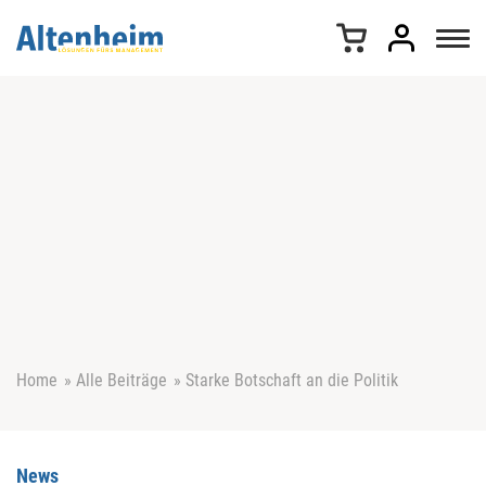
Z
u
m
I
n
h
a
l
t
s
p
r
i
n
g
e
Home
»
Alle Beiträge
»
Starke Botschaft an die Politik
n
News