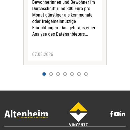
Bewohnerinnen und Bewohner im
Ges
Durchschnitt rund 300 Euro pro
War
Monat günstiger als kommunale
part
oder freigemeinnützige
Wide
Einrichtungen. Das geht aus einer
und 
Analyse des Datenanbieters...
höh
eine
07.08.2026
07.