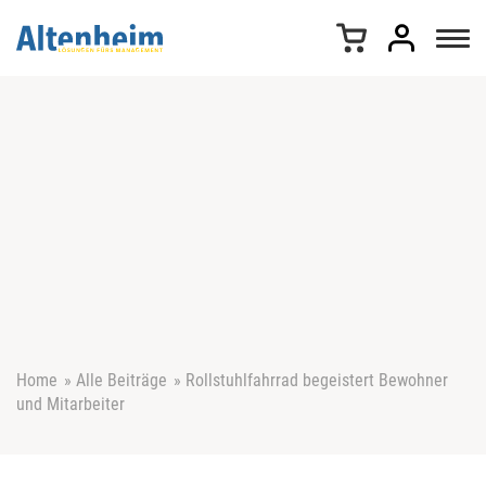
Z
u
m
I
n
h
a
l
t
s
p
r
i
n
g
e
Home
»
Alle Beiträge
»
Rollstuhlfahrrad begeistert Bewohner
n
und Mitarbeiter