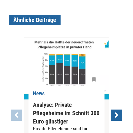
Ähnliche Beiträge
News
Ne
Analyse: Private
Pfl
Pflegeheime im Schnitt 300
Eig
Euro günstiger
Fin
Private Pflegeheime sind für
Der