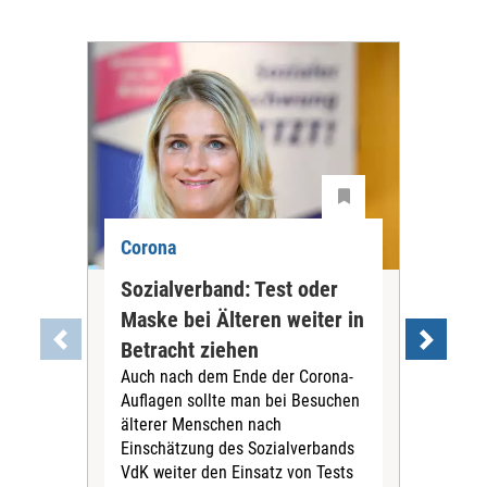
Corona
Cor
Sozialverband: Test oder
Ärz
Maske bei Älteren weiter in
Mas
Betracht ziehen
Ge
Auch nach dem Ende der Corona-
abs
Auflagen sollte man bei Besuchen
Der 
älterer Menschen nach
Bun
Einschätzung des Sozialverbands
Rein
VdK weiter den Einsatz von Tests
der 