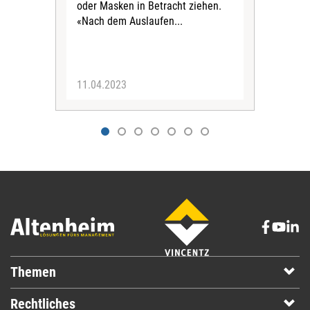
oder Masken in Betracht ziehen.
Ges
«Nach dem Auslaufen...
Tra
Prax
11.04.2023
17.
Themen
Rechtliches