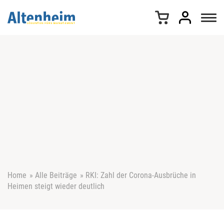
Z
u
m
I
n
h
a
l
t
s
p
r
i
n
g
e
Home
»
Alle Beiträge
»
RKI: Zahl der Corona-Ausbrüche in
n
Heimen steigt wieder deutlich