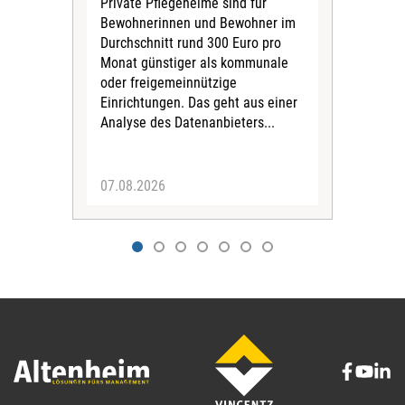
Private Pflegeheime sind für
Der
Bewohnerinnen und Bewohner im
Ges
Durchschnitt rund 300 Euro pro
War
Monat günstiger als kommunale
part
oder freigemeinnützige
Wide
Einrichtungen. Das geht aus einer
und 
Analyse des Datenanbieters...
höh
eine
07.08.2026
07.