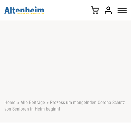
Z
u
m
I
n
h
a
l
t
s
p
r
i
n
g
e
Home
»
Alle Beiträge
»
Prozess um mangelnden Corona-Schutz
n
von Senioren in Heim beginnt