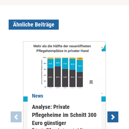
Ähnliche Beiträge
News
Ne
Analyse: Private
Pfl
Pflegeheime im Schnitt 300
Eig
Euro günstiger
Fin