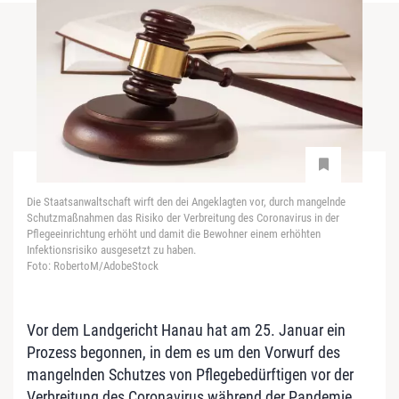
Die Staatsanwaltschaft wirft den dei Angeklagten vor, durch mangelnde
Schutzmaßnahmen das Risiko der Verbreitung des Coronavirus in der
Pflegeeinrichtung erhöht und damit die Bewohner einem erhöhten
Infektionsrisiko ausgesetzt zu haben.
Foto: RobertoM/AdobeStock
Vor dem Landgericht Hanau hat am 25. Januar ein
Prozess begonnen, in dem es um den Vorwurf des
mangelnden Schutzes von Pflegebedürftigen vor der
Verbreitung des Coronavirus während der Pandemie