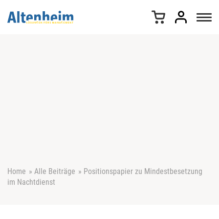
Z
u
m
I
n
h
a
l
t
s
p
r
i
n
g
e
Home
»
Alle Beiträge
»
Positionspapier zu Mindestbesetzung
n
im Nachtdienst