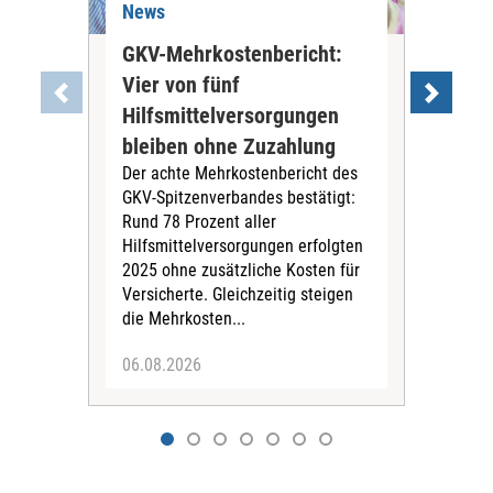
News
Ne
GKV-Mehrkostenbericht:
Pil
Vier von fünf
Imp
Hilfsmittelversorgungen
Ste
Die
bleiben ohne Zuzahlung
und 
Der achte Mehrkostenbericht des
Bra
GKV-Spitzenverbandes bestätigt:
zwei
Rund 78 Prozent aller
amb
Hilfsmittelversorgungen erfolgten
Pfl
2025 ohne zusätzliche Kosten für
Ehre
Versicherte. Gleichzeitig steigen
die Mehrkosten...
06.08.2026
06.