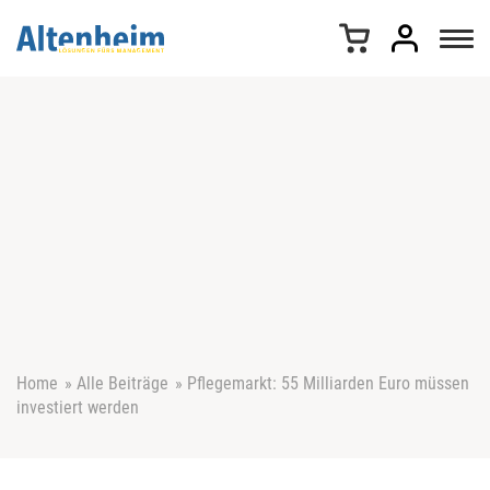
Z
u
m
I
n
h
a
l
t
s
p
r
i
n
g
e
Home
»
Alle Beiträge
»
Pflegemarkt: 55 Milliarden Euro müssen
n
investiert werden