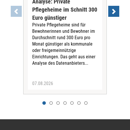
Analyse: Private
Pfl
Pflegeheime im Schnitt 300
Eig
Euro günstiger
Fin
Private Pflegeheime sind für
Der
Bewohnerinnen und Bewohner im
Ges
Durchschnitt rund 300 Euro pro
War
Monat günstiger als kommunale
part
oder freigemeinnützige
Wide
Einrichtungen. Das geht aus einer
und 
Analyse des Datenanbieters...
höh
eine
07.08.2026
07.