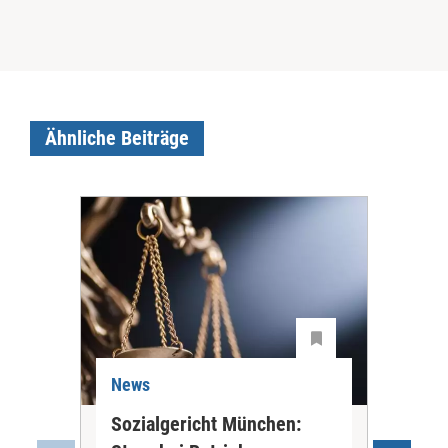
Ähnliche Beiträge
News
Ne
Sozialgericht München:
Prä