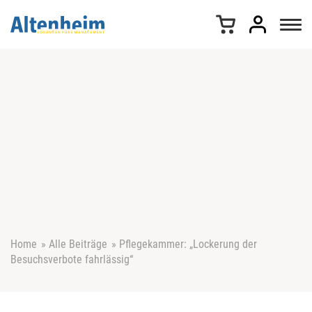
Z
u
m
I
n
h
a
l
t
s
p
r
i
n
g
e
Home
»
Alle Beiträge
»
Pflegekammer: „Lockerung der
n
Besuchsverbote fahrlässig“