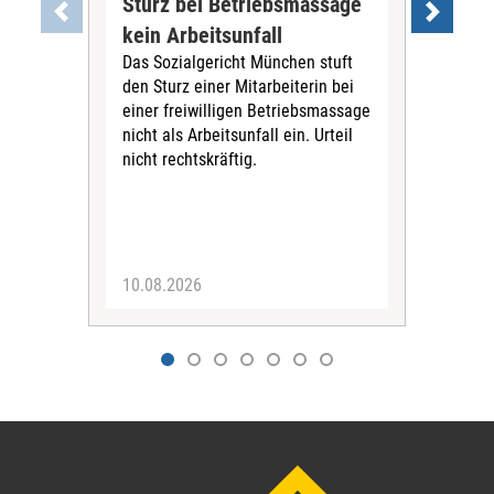
Sturz bei Betriebsmassage
Be
kein Arbeitsunfall
ein
Das Sozialgericht München stuft
Bay
den Sturz einer Mitarbeiterin bei
Gerl
einer freiwilligen Betriebsmassage
Bew
nicht als Arbeitsunfall ein. Urteil
Mil
nicht rechtskräftig.
Präv
Okt
10.08.2026
10.