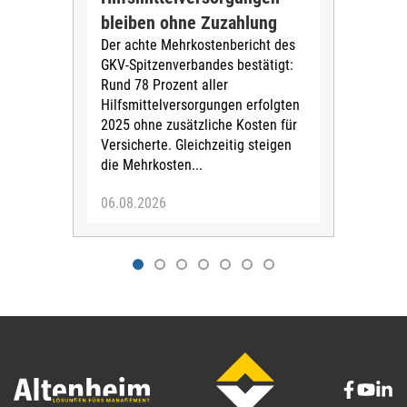
Die
bleiben ohne Zuzahlung
und 
Der achte Mehrkostenbericht des
Bra
GKV-Spitzenverbandes bestätigt:
zwei
Rund 78 Prozent aller
amb
Hilfsmittelversorgungen erfolgten
Pfl
2025 ohne zusätzliche Kosten für
Ehre
Versicherte. Gleichzeitig steigen
die Mehrkosten...
06.08.2026
06.