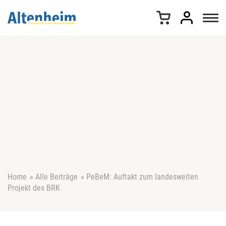
Z
u
m
I
n
h
a
l
t
s
p
r
i
n
g
e
Home
»
Alle Beiträge
»
PeBeM: Auftakt zum landesweiten
n
Projekt des BRK