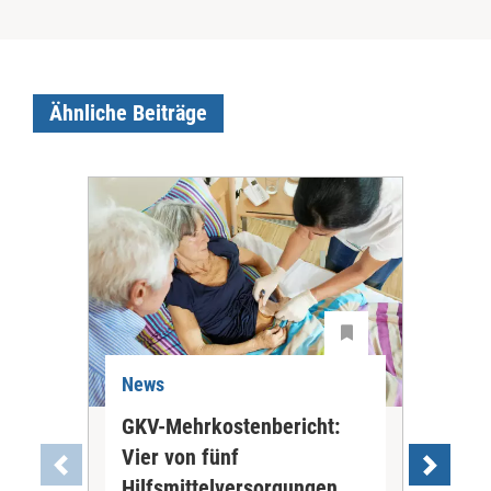
Ähnliche Beiträge
News
Ne
GKV-Mehrkostenbericht:
Pil
Vier von fünf
Imp
Hilfsmittelversorgungen
Ste