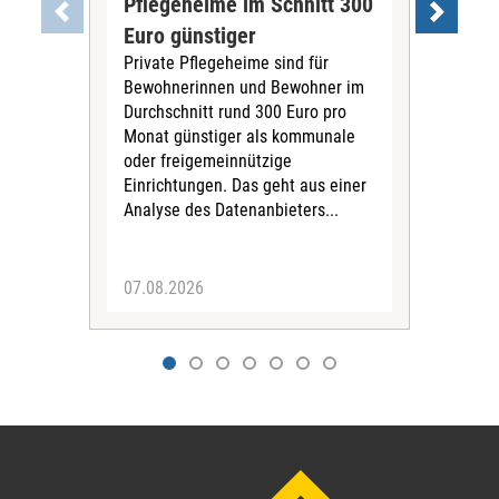
Pflegeheime im Schnitt 300
Eig
Euro günstiger
Fin
Private Pflegeheime sind für
Der
Bewohnerinnen und Bewohner im
Ges
Durchschnitt rund 300 Euro pro
War
Monat günstiger als kommunale
part
oder freigemeinnützige
Wide
Einrichtungen. Das geht aus einer
und 
Analyse des Datenanbieters...
höh
eine
07.08.2026
07.