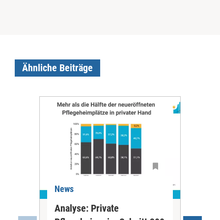
Ähnliche Beiträge
News
Ne
Analyse: Private
Pfl