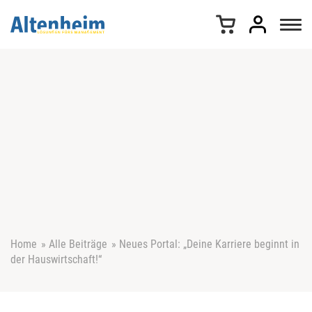
Z
u
m
I
n
h
a
l
t
s
p
r
i
n
g
e
Home
»
Alle Beiträge
»
Neues Portal: „Deine Karriere beginnt in
n
der Hauswirtschaft!“