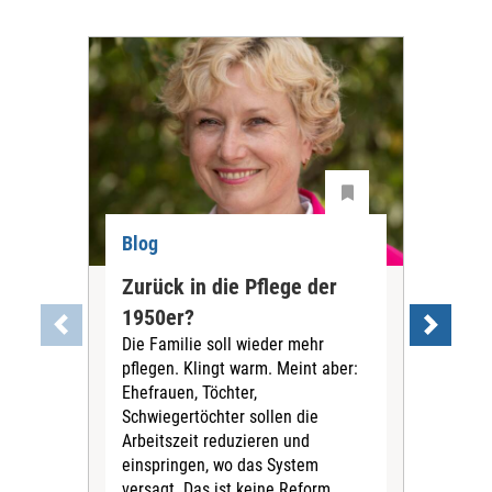
Blog
Blo
Zurück in die Pflege der
Was
1950er?
der
Die Familie soll wieder mehr
Org
pflegen. Klingt warm. Meint aber:
ka
Ehefrauen, Töchter,
Mita
Schwiegertöchter sollen die
jema
Arbeitszeit reduzieren und
Ger
einspringen, wo das System
ents
versagt. Das ist keine Reform,