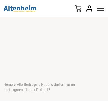
Z
u
m
I
n
h
a
l
t
s
p
r
i
n
g
e
Home
»
Alle Beiträge
»
Neue Wohnformen im
n
leistungsrechtlichen Dickicht?