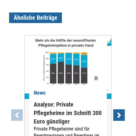
Ähnliche Beiträge
News
Ne
Analyse: Private
Pfl
Pflegeheime im Schnitt 300
Eig
Euro günstiger
Fin
Private Pflegeheime sind für
Der
Bewohnerinnen und Bewohner im
Ges