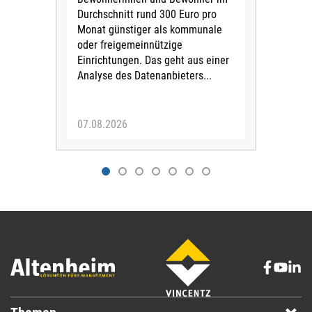
Durchschnitt rund 300 Euro pro
War
Monat günstiger als kommunale
part
oder freigemeinnützige
Wide
Einrichtungen. Das geht aus einer
und 
Analyse des Datenanbieters...
höh
eine
07.08.2026
07.